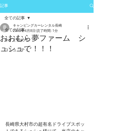
記事
全ての記事
キャンピングカーレンタル長崎
全ての記事
2019年4月8日
読了時間: 1分
おおむら夢ファーム シ
今すぐ始める
ュシュで！！！
コミュニティ
長崎県大村市の超有名ドライブスポッ