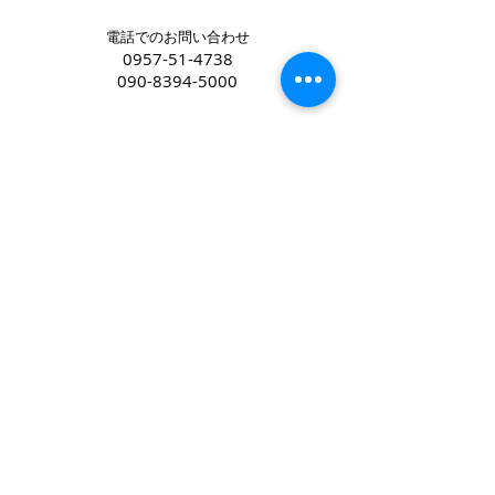
電話でのお問い合わせ
0957-51-4738
090-8394-5000
キャンピングカーレンタル長崎
アバンダンシア
長崎県大村市野岳町966-1
御見積等お気軽にメールで
お問い合わせください
abundantia@ccr-nagasaki.com
道案内動画はこちらから