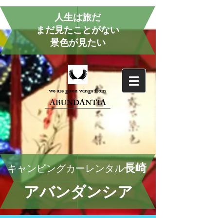
人生は旅だ
まだ見たことがない
景色が見たい
we are given wings from
ABUNDANTIA
長崎
キャンピングカーレンタル
アバンダンシア