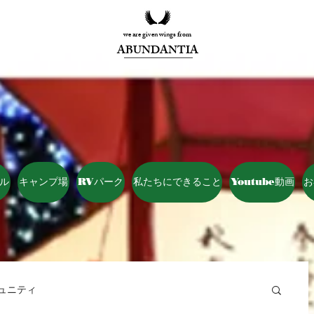
we are given wings from
ABUNDANTIA
ル
キャンプ場
RVパーク
私たちにできること
Youtube動画
お
ュニティ