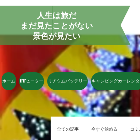
人生は旅だ
まだ見たことがない
景色が見たい
ホーム
FFヒーター
リチウムバッテリー
キャンピングカーレンタ
全ての記事
今すぐ始める
コミ