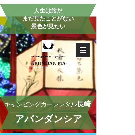
人生は旅だ
まだ見たことがない
景色が見たい
we are given wings from
ABUNDANTIA
長崎
キャンピングカーレンタル
アバンダンシア