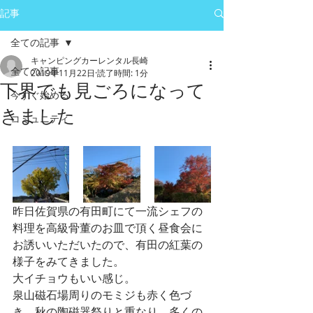
記事
全ての記事
キャンピングカーレンタル長崎
全ての記事
2019年11月22日
読了時間: 1分
下界でも見ごろになって
今すぐ始める
きました
コミュニティ
昨日佐賀県の有田町にて一流シェフの
料理を高級骨董のお皿で頂く昼食会に
お誘いいただいたので、有田の紅葉の
様子をみてきました。
大イチョウもいい感じ。
泉山磁石場周りのモミジも赤く色づ
き、秋の陶磁器祭りと重なり、多くの