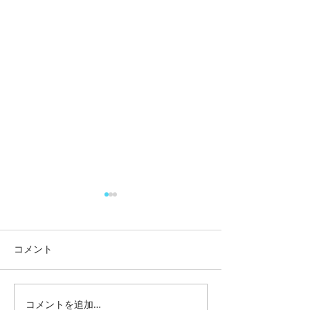
コメント
リチウムバッテ
コメントを追加…
中古キャンピングカー購