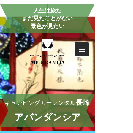
人生は旅だ
まだ見たことがない
景色が見たい
we are given wings from
ABUNDANTIA
長崎
キャンピングカーレンタル
アバンダンシア