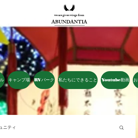
we are given wings from
ABUNDANTIA
ル
キャンプ場
RVパーク
私たちにできること
Youtube動画
お
ュニティ