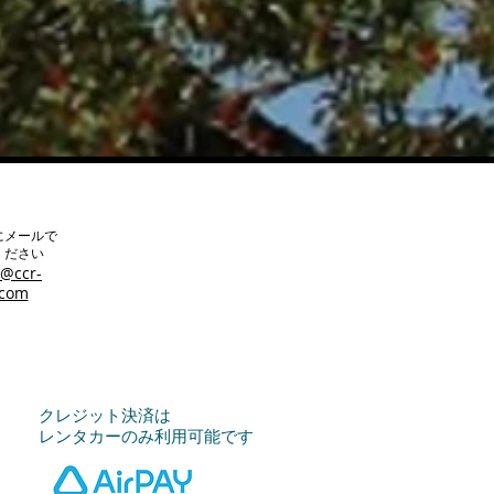
にメールで
ください
@ccr-
.com
クレジット決済は
​レンタカーのみ利用可能です