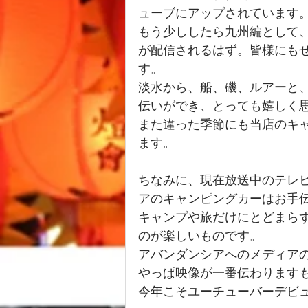
ューブにアップされています
もう少ししたら九州編として
が配信されるはず。皆様にも
す。
淡水から、船、磯、ルアーと
伝いができ、とっても嬉しく
また違った季節にも当店のキ
ます。
ちなみに、現在放送中のテレ
アのキャンピングカーはお手
キャンプや旅だけにとどまら
のが楽しいものです。
アバンダンシアへのメディア
やっぱ映像が一番伝わります
今年こそユーチューバーデビ