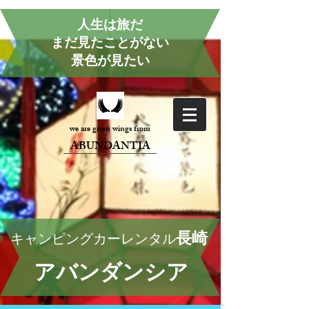
人生は旅だ
まだ見たことがない
景色が見たい
we are given wings from
ABUNDANTIA
長崎
キャンピングカーレンタル
アバンダンシア