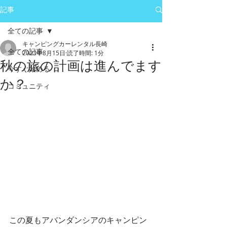
記事
全ての記事
キャンピングカーレンタル長崎
全ての記事
2023年8月15日
読了時間: 1分
秋の旅の計画は進んでます
今すぐ始める
か？
コミュニティ
この夏もアバンダンシアのキャンピン