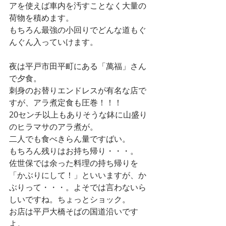
アを使えば車内を汚すことなく大量の
荷物を積めます。
もちろん最強の小回りでどんな道もぐ
んぐん入っていけます。
夜は平戸市田平町にある「萬福」さん
で夕食。
刺身のお替りエンドレスが有名な店で
すが、アラ煮定食も圧巻！！！
20センチ以上もありそうな鉢に山盛り
のヒラマサのアラ煮が。
二人でも食べきらん量ですばい。
もちろん残りはお持ち帰り・・・。
佐世保では余った料理の持ち帰りを
「かぶりにして！」といいますが、か
ぶりって・・・。よそでは言わないら
しいですね。ちょっとショック。
お店は平戸大橋そばの国道沿いです
よ。