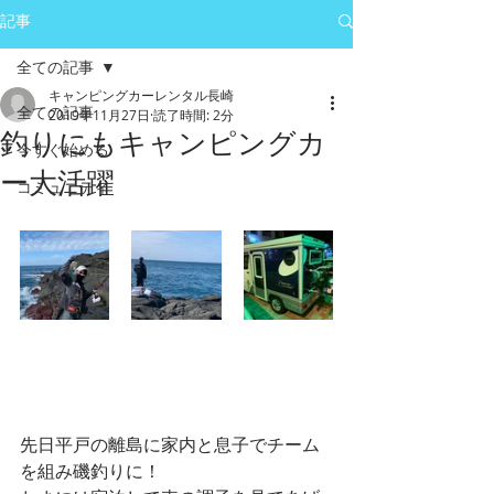
記事
全ての記事
キャンピングカーレンタル長崎
全ての記事
2019年11月27日
読了時間: 2分
釣りにもキャンピングカ
今すぐ始める
ー大活躍
コミュニティ
先日平戸の離島に家内と息子でチーム
を組み磯釣りに！