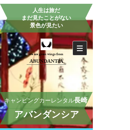
人生は旅だ
まだ見たことがない
景色が見たい
we are given wings from
ABUNDANTIA
長崎
キャンピングカーレンタル
アバンダンシア