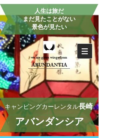
人生は旅だ
まだ見たことがない
景色が見たい
we are given wings from
ABUNDANTIA
長崎
キャンピングカーレンタル
アバンダンシア