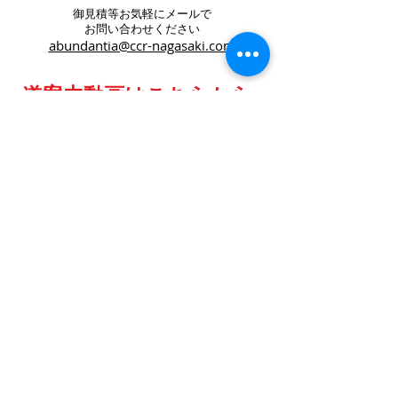
御見積等お気軽にメールで
お問い合わせください
abundantia@ccr-nagasaki.com
道案内動画はこちらから
©2023 著作権表示の例 -
Wix.com
で
作成されたホームページです。
クレジット決済は
​レンタカーのみ利用可能です