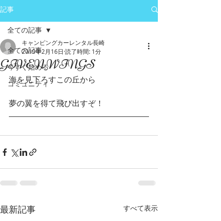
記事
全ての記事
キャンピングカーレンタル長崎
全ての記事
2019年2月16日
読了時間: 1分
GIVEN WINGS
今すぐ始める
海を見下ろすこの丘から
コミュニティ
夢の翼を得て飛び出すぞ！
最新記事
すべて表示