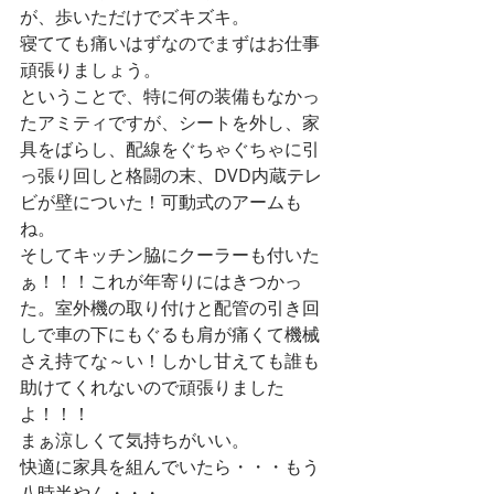
が、歩いただけでズキズキ。
寝てても痛いはずなのでまずはお仕事
頑張りましょう。
ということで、特に何の装備もなかっ
たアミティですが、シートを外し、家
具をばらし、配線をぐちゃぐちゃに引
っ張り回しと格闘の末、DVD内蔵テレ
ビが壁についた！可動式のアームも
ね。
そしてキッチン脇にクーラーも付いた
ぁ！！！これが年寄りにはきつかっ
た。室外機の取り付けと配管の引き回
しで車の下にもぐるも肩が痛くて機械
さえ持てな～い！しかし甘えても誰も
助けてくれないので頑張りました
よ！！！
まぁ涼しくて気持ちがいい。
快適に家具を組んでいたら・・・もう
八時半やん・・・。