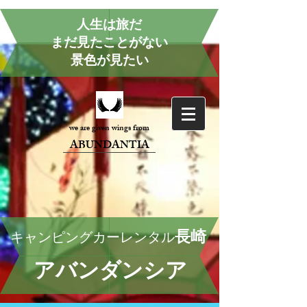
人生は旅だ
まだ見たことがない
景色が見たい
we are given wings from
ABUNDANTIA
長崎
キャンピングカーレンタル
アバンダンシア