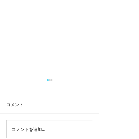
コメント
リチウムバッテ
コメントを追加…
中古キャンピングカー購
入後のお悩み