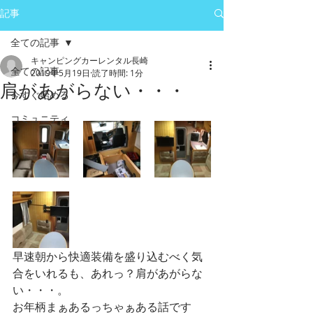
記事
全ての記事
キャンピングカーレンタル長崎
全ての記事
2019年5月19日
読了時間: 1分
肩があがらない・・・
今すぐ始める
コミュニティ
早速朝から快適装備を盛り込むべく気
合をいれるも、あれっ？肩があがらな
い・・・。
お年柄まぁあるっちゃぁある話です